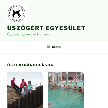
Tartalomhoz
ÜSZÖGÉRT EGYESÜLET
Üszögért Egyesület Honlapja
Menü
ŐSZI KIRÁNDULÁSOK