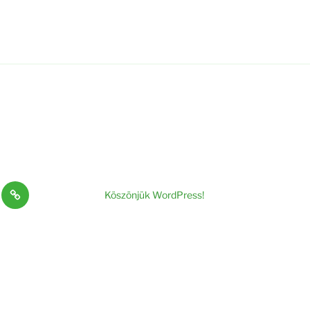
i
Kapcsolat
Köszönjük WordPress!
ók