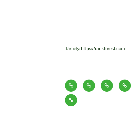
Tárhely:
https://rackforest.com
Bemutatkozás
Galéria
Támogatóink
Üszög
Hírad
Naptár