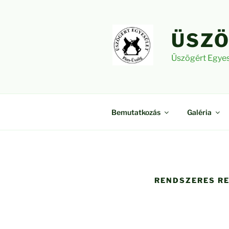
Tartalomhoz
ÜSZÖ
Üszögért Egyes
Bemutatkozás
Galéria
RENDSZERES R