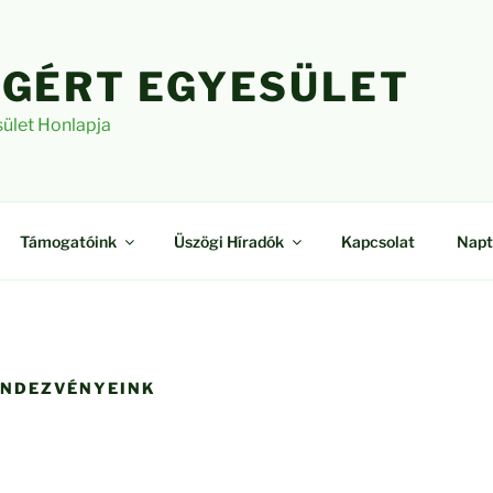
GÉRT EGYESÜLET
ület Honlapja
Támogatóink
Üszögi Híradók
Kapcsolat
Napt
ENDEZVÉNYEINK